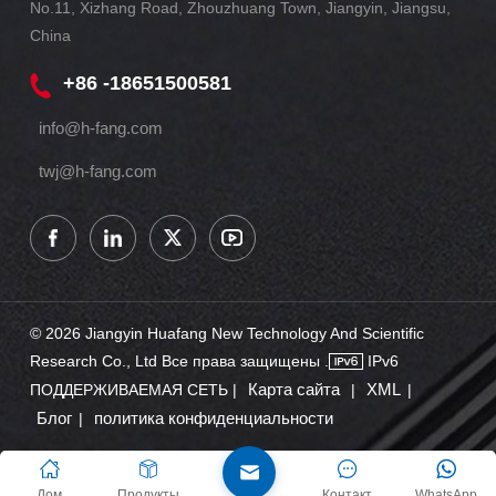
No.11, Xizhang Road, Zhouzhuang Town, Jiangyin, Jiangsu,
China
+86 -18651500581
info@h-fang.com
twj@h-fang.com
© 2026 Jiangyin Huafang New Technology And Scientific
Research Co., Ltd Все права защищены .
IPv6
Карта сайта
XML
ПОДДЕРЖИВАЕМАЯ СЕТЬ |
|
|
Блог
политика конфиденциальности
|
Дом
Продукты
Контакт
WhatsApp