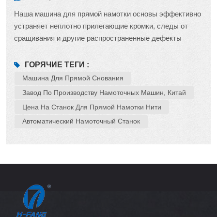
Наша машина для прямой намотки основы эффективно
устраняет неплотно прилегающие кромки, следы от
сращивания и другие распространенные дефекты
текстильного производства. Как профессиональная
фабрика текстильного оборудования в Китае, мы
ГОРЯЧИЕ ТЕГИ :
предлагаем доступные по цене сновальные машины
Машина Для Прямой Снования
премиум-класса. Стабильное натяжение, точная
Завод По Производству Намоточных Машин, Китай
намотка нити, идеальное решение проблем, связанных
Цена На Станок Для Прямой Намотки Нити
с обработкой ткани, значительно улучшают качество
Автоматический Намоточный Станок
готового изделия. Экономически выгодное и надежное
решение — выберите нашу машину для прямой
сновальной машины для модернизации вашего
текстильного производства.