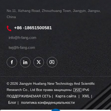
No.11, Xizhang Road, Zhouzhuang Town, Jiangyin, Jiangsu,
China
+86 -18651500581
info@h-fang.com
twj@h-fang.com
© 2026 Jiangyin Huafang New Technology And Scientific
Research Co., Ltd Все права защищены .
IPv6
Карта сайта
XML
ПОДДЕРЖИВАЕМАЯ СЕТЬ |
|
|
Блог
политика конфиденциальности
|