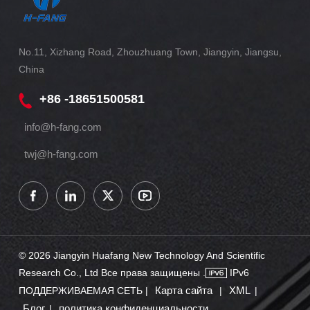
No.11, Xizhang Road, Zhouzhuang Town, Jiangyin, Jiangsu,
China
+86 -18651500581
info@h-fang.com
twj@h-fang.com
© 2026 Jiangyin Huafang New Technology And Scientific
Research Co., Ltd Все права защищены .
IPv6
Карта сайта
XML
ПОДДЕРЖИВАЕМАЯ СЕТЬ |
|
|
Блог
политика конфиденциальности
|