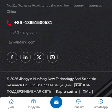
No.11, Xizhang Road, Zhouzhuang Town, Jiangyin, Jiangsu,
China
+86 -18651500581
info@h-fang.com
twj@h-fang.com
© 2026 Jiangyin Huafang New Technology And Scientific
Research Co., Ltd Все права защищены .
IPv6
Карта сайта
XML
ПОДДЕРЖИВАЕМАЯ СЕТЬ |
|
|
Блог
политика конфиденциальности
|
Дом
Продукты
Контакт
WhatsApp