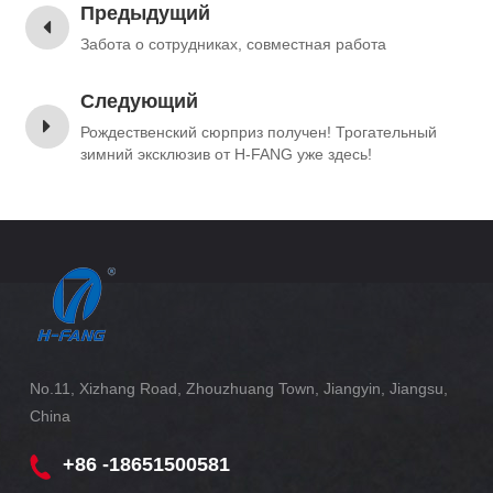
Предыдущий
Забота о сотрудниках, совместная работа
Следующий
Рождественский сюрприз получен! Трогательный
зимний эксклюзив от H-FANG уже здесь!
No.11, Xizhang Road, Zhouzhuang Town, Jiangyin, Jiangsu,
China
+86 -18651500581