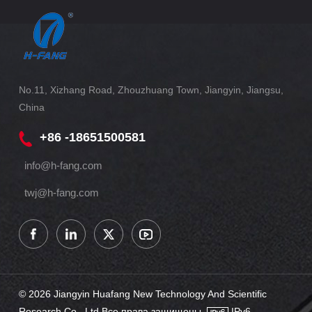
No.11, Xizhang Road, Zhouzhuang Town, Jiangyin, Jiangsu,
China
+86 -18651500581
info@h-fang.com
twj@h-fang.com
© 2026 Jiangyin Huafang New Technology And Scientific
Research Co., Ltd Все права защищены .
IPv6