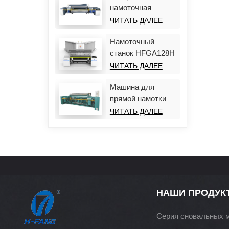
намоточная
машина HF988D-
ЧИТАТЬ ДАЛЕЕ
Plus
Намоточный
станок HFGA128H
ЧИТАТЬ ДАЛЕЕ
Машина для
прямой намотки
HFGA126
ЧИТАТЬ ДАЛЕЕ
НАШИ ПРОДУК
Серия сновальных 