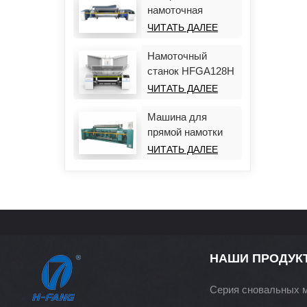
намоточная
машина HF988D-
ЧИТАТЬ ДАЛЕЕ
Plus
Намоточный
станок HFGA128H
ЧИТАТЬ ДАЛЕЕ
Машина для
прямой намотки
HFGA126
ЧИТАТЬ ДАЛЕЕ
НАШИ ПРОДУК
Серия сновальных 