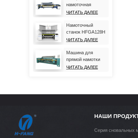
намоточная
машина HF988D-
ЧИТАТЬ ДАЛЕЕ
Plus
Намоточный
станок HFGA128H
ЧИТАТЬ ДАЛЕЕ
Машина для
прямой намотки
HFGA126
ЧИТАТЬ ДАЛЕЕ
НАШИ ПРОДУК
Серия сновальных 