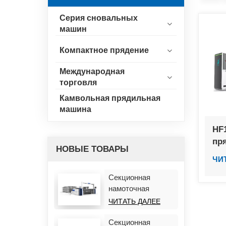
Серия сновальных
машин
Компактное прядение
Международная
торговля
Камвольная прядильная
машина
HF
пр
НОВЫЕ ТОВАРЫ
ЧИ
Секционная
намоточная
машина HF928R
ЧИТАТЬ ДАЛЕЕ
Секционная