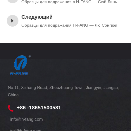
Образцы для подражания в H-FANG — Сюй Линь
Следующий
Образцы для подражания H-FANG — Лю Сонгвэй
No.11, Xizhang Road, Zhouzhuang Town, Jiangyin, Jiangsu,
China
+86 -18651500581
info@h-fang.com
twj@h-fang.com