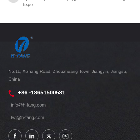
Expo
No.11, Xizhang Road, Zhouzhuang Town, Jiangyin, Jiangsu,
China
+86 -18651500581
info@h-fang.com
twj@h-fang.com