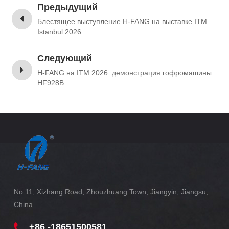
Предыдущий
Блестящее выступление H-FANG на выставке ITM
Istanbul 2026
Следующий
H-FANG на ITM 2026: демонстрация гофромашины
HF928B
No.11, Xizhang Road, Zhouzhuang Town, Jiangyin, Jiangsu,
China
+86 -18651500581