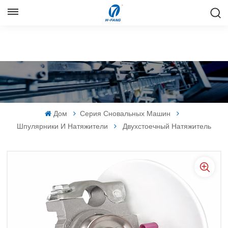
РУССКИЙ
English
Русский
Español
Дом
Серия Сновальных Машин
中文
Шпулярники И Натяжители
Двухстоечный Натяжитель