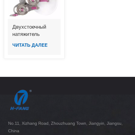
Двухстоечный
натяжитель
ЧИТАТЬ ДАЛЕЕ
No.11, Xizhang Road, Zhouzhuang Town, Jiangyin, Jiangsu,
China